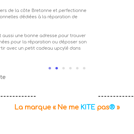
iers de la côte Bretonne et perfectionne
ionnelles dédiées à la réparation de
est aussi une bonne adresse pour trouver
chées pour la réparation ou déposer son
tir avec un petit cadeau upcylé dans
•
•
•
•
•
•
La marque «
Ne me
KITE
pas
®
»