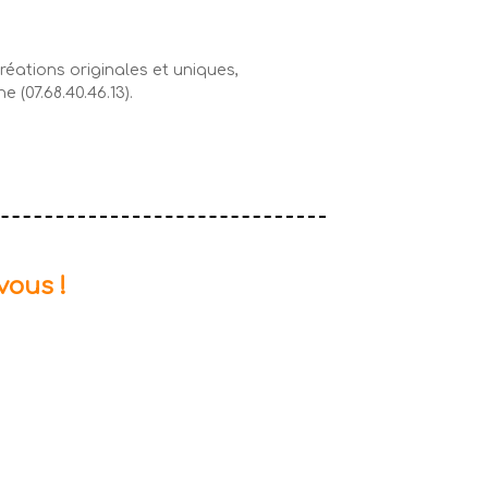
éations originales et uniques,
e (07.68.40.46.13).
vous !