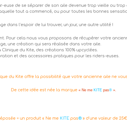
rfeur-euse de se séparer de son aile devenue trop vieille ou tr
c laquelle tout a commencé, ou pour toutes les bonnes sensati
 dans l’espoir de lui trouver, un jour, une autre utilité !
int. Pour cela nous vous proposons de récupérer votre ancienne
ge, une création qui sera réalisée dans votre aile.
 Clinique du Kite, des créations 100% upcyclées.
ration et des accessoires pratiques pour les riders-euses.
nique du Kite offre la possibilité que votre ancienne aile ne vous
De cette idée est née la marque
« Ne me
KITE
pas
®
».
 déposée = un produit « Ne me
KITE
pas
®
» d’une valeur de 25€ 