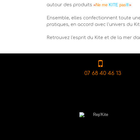
autour des produits
«
Ne me
KITE
pas
®
»
Ensemble, elles confectionnent toute une
pratiques, en accord avec l'univers du Kit
Retrouvez l'esprit du Kite et de la mer d
07 68 40 46 13