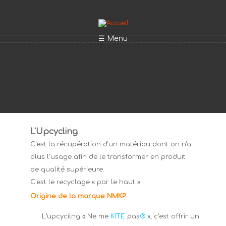
Aller au contenu principal
☰ Menu
L'Upcycling
C'est la récupération d'un matériau dont on n'a
plus l'usage afin de le transformer en produit
de qualité supérieure.
C'est le recyclage « par le haut ».
Origine de la marque NMKP
L’upcycilng « Ne me
KITE
pas
®
», c’est offrir un