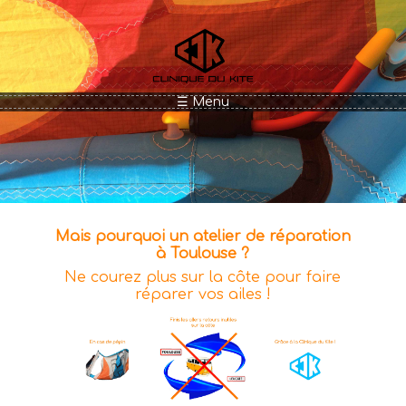
Aller au contenu principal
☰ Menu
Mais pourquoi un atelier de réparation
à Toulouse ?
Ne courez plus sur la côte pour faire
réparer vos ailes !